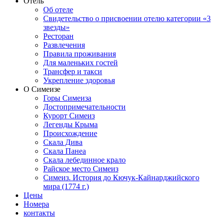
Отель
Об отеле
Свидетельство о присвоении отелю категории «3
звезды»
Ресторан
Развлечения
Правила проживания
Для маленьких гостей
Трансфер и такси
Укрепление здоровья
О Симеизе
Горы Симеиза
Достопримечательности
Курорт Симеиз
Легенды Крыма
Происхождение
Скала Дива
Скала Панеа
Скала лебединное крало
Райское место Симеиз
Симеиз. История до Кючук-Кайнарджийского
мира (1774 г.)
Цены
Номера
контакты