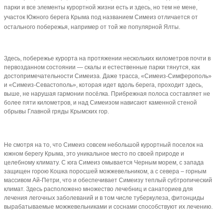
парки и все элементы курортной жизни есть и здесь, но тем не мене,
участок Южного берега Крыма под названием Симеиз отличается от
остального побережья, например от той же популярной Ялты.
Здесь, побережье курорта на протяжении нескольких километров почти в
первозданном состоянии — скалы и естественные парки тянутся, как
достопримечательности Симеиза. Даже трасса, «Симеиз-Симферополь»
и «Симеиз-Севастополь», которая идет вдоль берега, проходит здесь,
выше, не нарушая гармонии посёлка. Прибрежная полоса составляет не
более пяти километров, и над Симеизом нависают каменной стеной
обрывы Главной гряды Крымских гор.
Не смотря на то, что Симеиз совсем небольшой курортный поселок на
южном берегу Крыма, это уникальное место по своей природе и
целебному климату. С юга Симеиз омывается Черным морем, с запада
защищен горою Кошка поросшей можжевельником, а с севера – горным
массивом Ай-Петри, что и обеспечивает Симеизу теплый субтропический
климат. Здесь расположено множество лечебниц и санаториев для
лечения легочных заболеваний и в том числе туберкулеза, фитонциды
вырабатываемые можжевельниками и соснами способствуют их лечению.