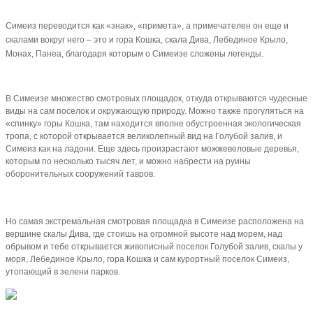
Симеиз переводится как «знак», «примета», а примечателен он еще и
скалами вокруг него – это и гора Кошка, скала Дива, Лебединое Крыло,
Монах, Панеа, благодаря которым о Симеизе сложены легенды.
В Симеизе множество смотровых площадок, откуда открываются чудесные
виды на сам поселок и окружающую природу. Можно также прогуляться на
«спинку» горы Кошка, там находится вполне обустроенная экологическая
тропа, с которой открывается великолепный вид на Голубой залив, и
Симеиз как на ладони. Еще здесь произрастают можжевеловые деревья,
которым по несколько тысяч лет, и можно набрести на руины
оборонительных сооружений тавров.
Но самая экстремальная смотровая площадка в Симеизе расположена на
вершине скалы Дива, где стоишь на огромной высоте над морем, над
обрывом и тебе открывается живописный поселок Голубой залив, скалы у
моря, Лебединое Крыло, гора Кошка и сам курортный поселок Симеиз,
утопающий в зелени парков.