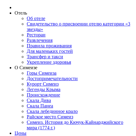
Отель
Об отеле
Свидетельство о присвоении отелю категории «3
звезды»
Ресторан
Развлечения
Правила проживания
Для маленьких гостей
Трансфер и такси
Укрепление здоровья
О Симеизе
Горы Симеиза
Достопримечательности
Курорт Симеиз
Легенды Крыма
Происхождение
Скала Дива
Скала Панеа
Скала лебединное крало
Райское место Симеиз
Симеиз. История до Кючук-Кайнарджийского
мира (1774 г.)
Цены