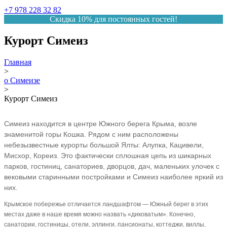
+7 978 228 32 82
Скидка 10% для постоянных гостей!
Курорт Симеиз
Главная
>
о Симеизе
>
Курорт Симеиз
Симеиз находится в центре Южного берега Крыма, возле
знаменитой горы Кошка. Рядом с ним расположены
небезызвестные курорты большой Ялты: Алупка, Кацивели,
Мисхор, Кореиз. Это фактически сплошная цепь из шикарных
парков, гостиниц, санаториев, дворцов, дач, маленьких улочек с
вековыми старинными постройками и Симеиз наиболее яркий из
них.
Крымское побережье отличается ландшафтом — Южный берег в этих
местах даже в наше время можно назвать «диковатым». Конечно,
санатории, гостиницы, отели, эллинги, пансионаты, коттеджи, виллы,