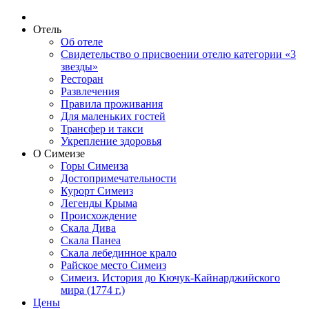
Отель
Об отеле
Свидетельство о присвоении отелю категории «3
звезды»
Ресторан
Развлечения
Правила проживания
Для маленьких гостей
Трансфер и такси
Укрепление здоровья
О Симеизе
Горы Симеиза
Достопримечательности
Курорт Симеиз
Легенды Крыма
Происхождение
Скала Дива
Скала Панеа
Скала лебединное крало
Райское место Симеиз
Симеиз. История до Кючук-Кайнарджийского
мира (1774 г.)
Цены