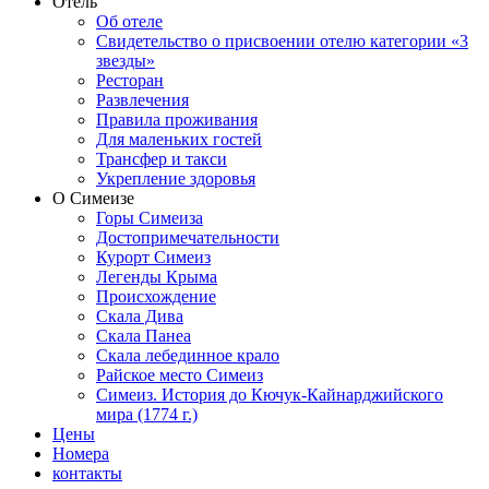
Отель
Об отеле
Свидетельство о присвоении отелю категории «3
звезды»
Ресторан
Развлечения
Правила проживания
Для маленьких гостей
Трансфер и такси
Укрепление здоровья
О Симеизе
Горы Симеиза
Достопримечательности
Курорт Симеиз
Легенды Крыма
Происхождение
Скала Дива
Скала Панеа
Скала лебединное крало
Райское место Симеиз
Симеиз. История до Кючук-Кайнарджийского
мира (1774 г.)
Цены
Номера
контакты